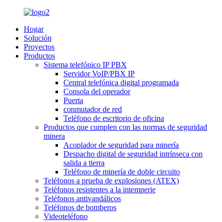
Hogar
Solución
Proyectos
Productos
Sistema telefónico IP PBX
Servidor VoIP/PBX IP
Central telefónica digital programada
Consola del operador
Puerta
conmutador de red
Teléfono de escritorio de oficina
Productos que cumplen con las normas de seguridad
minera
Acoplador de seguridad para minería
Despacho digital de seguridad intrínseca con
salida a tierra
Teléfono de minería de doble circuito
Teléfonos a prueba de explosiones (ATEX)
Teléfonos resistentes a la intemperie
Teléfonos antivandálicos
Teléfonos de bomberos
Videoteléfono