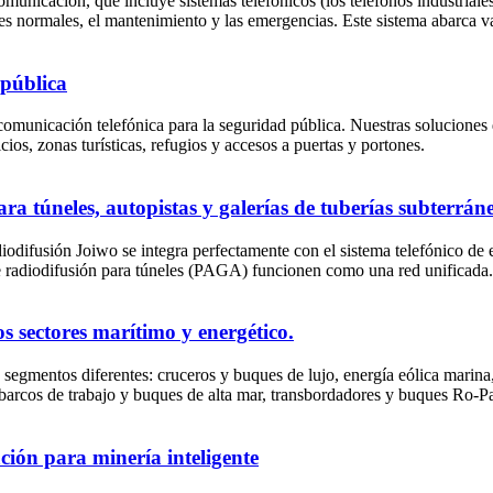
municación, que incluye sistemas telefónicos (los teléfonos industriales
nes normales, el mantenimiento y las emergencias. Este sistema abarca 
 pública
municación telefónica para la seguridad pública. Nuestras soluciones
ios, zonas turísticas, refugios y accesos a puertas y portones.
a túneles, autopistas y galerías de tuberías subterráne
iodifusión Joiwo se integra perfectamente con el sistema telefónico de 
 de radiodifusión para túneles (PAGA) funcionen como una red unificada
s sectores marítimo y energético.
gmentos diferentes: cruceros y buques de lujo, energía eólica marina, 
arcos de trabajo y buques de alta mar, transbordadores y buques Ro-Pax
ión para minería inteligente