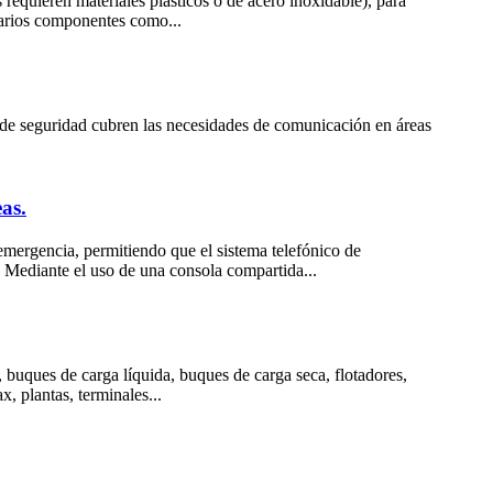
 requieren materiales plásticos o de acero inoxidable), para
varios componentes como...
 de seguridad cubren las necesidades de comunicación en áreas
as.
emergencia, permitiendo que el sistema telefónico de
. Mediante el uso de una consola compartida...
buques de carga líquida, buques de carga seca, flotadores,
, plantas, terminales...