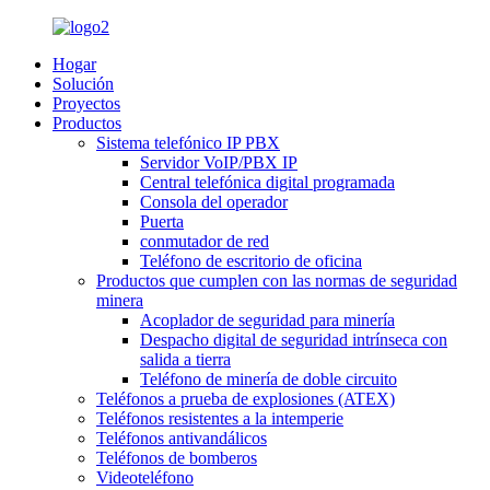
Hogar
Solución
Proyectos
Productos
Sistema telefónico IP PBX
Servidor VoIP/PBX IP
Central telefónica digital programada
Consola del operador
Puerta
conmutador de red
Teléfono de escritorio de oficina
Productos que cumplen con las normas de seguridad
minera
Acoplador de seguridad para minería
Despacho digital de seguridad intrínseca con
salida a tierra
Teléfono de minería de doble circuito
Teléfonos a prueba de explosiones (ATEX)
Teléfonos resistentes a la intemperie
Teléfonos antivandálicos
Teléfonos de bomberos
Videoteléfono