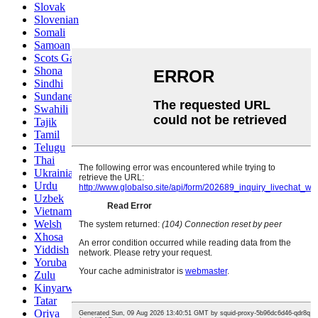
Slovak
Slovenian
Somali
Samoan
Scots Gaelic
Shona
Sindhi
Sundanese
Swahili
Tajik
Tamil
Telugu
Thai
Ukrainian
Urdu
Uzbek
Vietnamese
Welsh
Xhosa
Yiddish
Yoruba
Zulu
Kinyarwanda
Tatar
Oriya