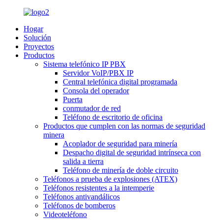
Hogar
Solución
Proyectos
Productos
Sistema telefónico IP PBX
Servidor VoIP/PBX IP
Central telefónica digital programada
Consola del operador
Puerta
conmutador de red
Teléfono de escritorio de oficina
Productos que cumplen con las normas de seguridad
minera
Acoplador de seguridad para minería
Despacho digital de seguridad intrínseca con
salida a tierra
Teléfono de minería de doble circuito
Teléfonos a prueba de explosiones (ATEX)
Teléfonos resistentes a la intemperie
Teléfonos antivandálicos
Teléfonos de bomberos
Videoteléfono