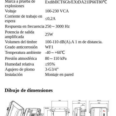
Marca a prueba de
ExdibIICT6Gb/EXtDA21IP66T80℃
explosiones
Voltaje
100-230 VCA
Corriente de trabajo en
≤0,2A
espera
Respuesta en frecuencia
250～3000 Hz
Potencia de salida
25W
amplificada
Volumen del timbre
100-110 dB(A).A 1 m de distancia.
Grado anticorrosión
WF1
Temperatura ambiente
-40～+60℃
Presión atmosférica
80～110 kPa
Humedad relativa
≤95%
Agujero de plomo
3-G3/4”
Instalación
Montaje en pared
Dibujo de dimensiones