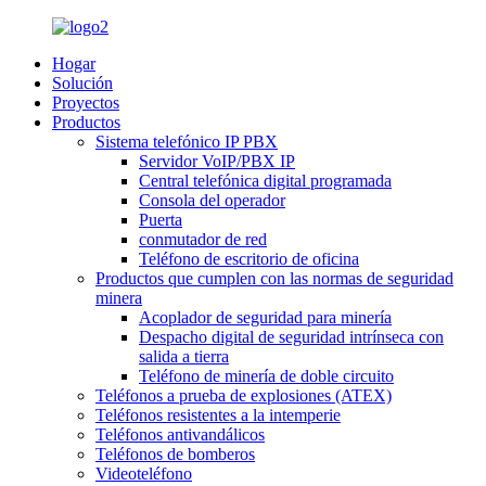
Hogar
Solución
Proyectos
Productos
Sistema telefónico IP PBX
Servidor VoIP/PBX IP
Central telefónica digital programada
Consola del operador
Puerta
conmutador de red
Teléfono de escritorio de oficina
Productos que cumplen con las normas de seguridad
minera
Acoplador de seguridad para minería
Despacho digital de seguridad intrínseca con
salida a tierra
Teléfono de minería de doble circuito
Teléfonos a prueba de explosiones (ATEX)
Teléfonos resistentes a la intemperie
Teléfonos antivandálicos
Teléfonos de bomberos
Videoteléfono