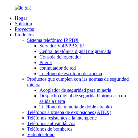
Hogar
Solución
Proyectos
Productos
Sistema telefónico IP PBX
Servidor VoIP/PBX IP
Central telefónica digital programada
Consola del operador
Puerta
conmutador de red
Teléfono de escritorio de oficina
Productos que cumplen con las normas de seguridad
minera
Acoplador de seguridad para minería
Despacho digital de seguridad intrínseca con
salida a tierra
Teléfono de minería de doble circuito
Teléfonos a prueba de explosiones (ATEX)
Teléfonos resistentes a la intemperie
Teléfonos antivandálicos
Teléfonos de bomberos
Videoteléfono